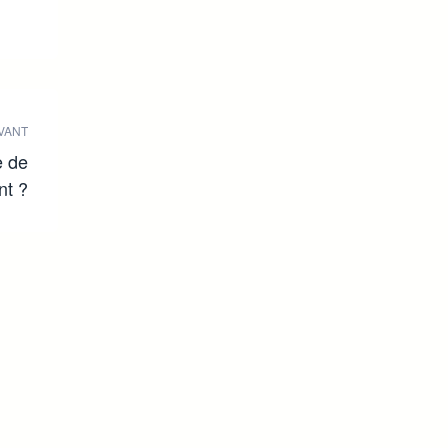
VANT
e de
nt ?