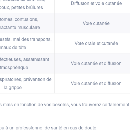
Diffusion et voie cutanée
 poux, petites brûlures
omes, contusions,
Voie cutanée
ractante musculaire
stifs, mal des transports,
Voie orale et cutanée
maux de tête
fectieuses, assainissant
Voie cutanée et diffusion
tmosphérique
spiratoires, prévention de
Voie cutanée et diffusion
la grippe
es mais en fonction de vos besoins, vous trouverez certainement
u à un professionnel de santé en cas de doute.