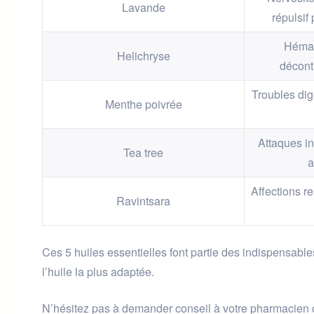
Lavande
répulsif
Hémat
Helichryse
décont
Troubles dige
Menthe poivrée
Attaques in
Tea tree
a
Affections re
Ravintsara
Ces 5 huiles essentielles font partie des indispensabl
l’huile la plus adaptée.
N’hésitez pas à demander conseil à votre pharmacien o