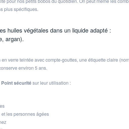
cité pour nos petits bobos du quotidien. On peut même les comb
s plus spécifiques.
les huiles végétales dans un liquide adapté :
, argan).
acon en verre teintée avec compte-gouttes, une étiquette claire (no
 conserve environ 5 ans.
.
Point sécurité
sur leur utilisation :
ues
s et les personnes âgées
 nez