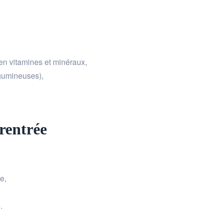
 en vitamines et minéraux,
égumineuses),
rentrée
e,
.