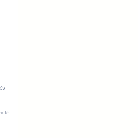
sés
anté