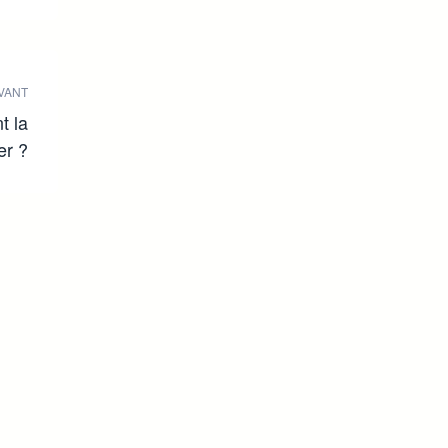
VANT
t la
er ?