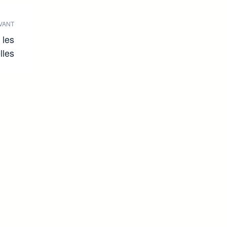
VANT
 les
lles