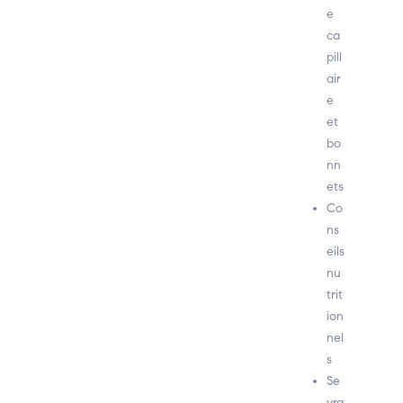
e
ca
pill
air
e
et
bo
nn
ets
Co
ns
eils
nu
trit
ion
nel
s
Se
vra