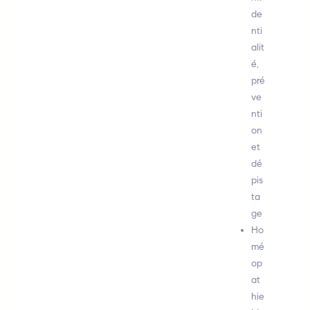
de
nti
alit
é,
pré
ve
nti
on
et
dé
pis
ta
ge
Ho
mé
op
at
hie