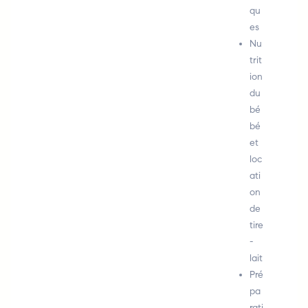
qu
es
Nu
trit
ion
du
bé
bé
et
loc
ati
on
de
tire
-
lait
Pré
pa
rati