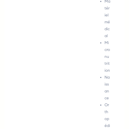
Ma
tér
iel
mé
dic
al
Mi
cro
nu
trit
ion
Na
iss
an
ce
Or
th
op
édi