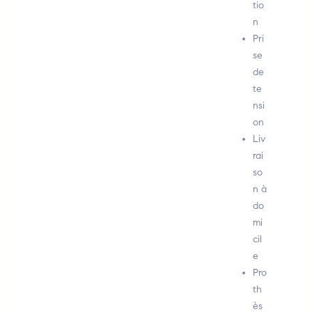
tio
n
Pri
se
de
te
nsi
on
Liv
rai
so
n à
do
mi
cil
e
Pro
th
ès