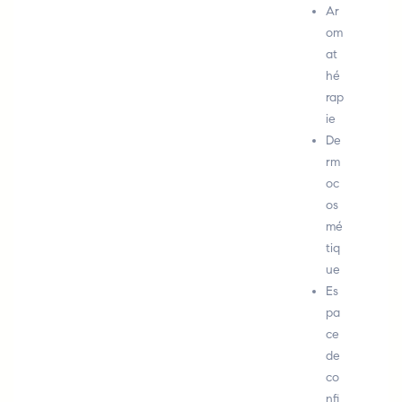
Ar
om
at
hé
rap
ie
De
rm
oc
os
mé
tiq
ue
Es
pa
ce
de
co
nfi