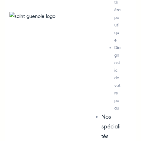
th
éra
pe
uti
qu
e
Dia
gn
ost
ic
de
vot
re
pe
au
Nos
spéciali
tés