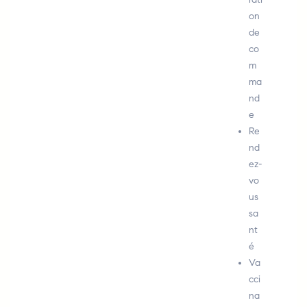
on
de
co
m
ma
nd
e
Re
nd
ez-
vo
us
sa
nt
é
Va
cci
na