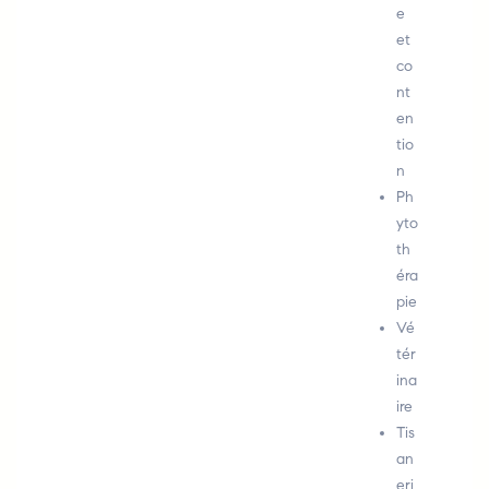
e
et
co
nt
en
tio
n
Ph
yto
th
éra
pie
Vé
tér
ina
ire
Tis
an
eri