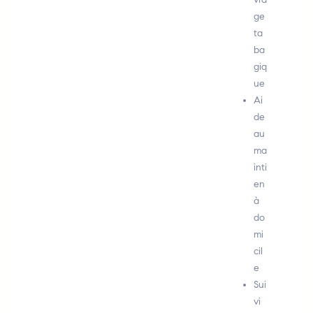
ge
ta
ba
giq
ue
Ai
de
au
ma
inti
en
à
do
mi
cil
e
Sui
vi