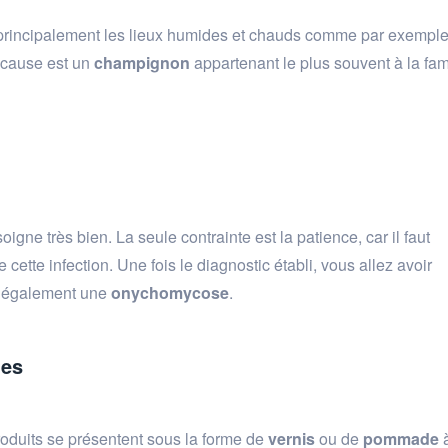
 principalement les lieux humides et chauds comme par exemple
n cause est un
champignon
appartenant le plus souvent à la fam
oigne très bien. La seule contrainte est la patience, car il faut
 cette infection. Une fois le diagnostic établi, vous allez avoir
lée également une
onychomycose
.
ues
roduits se présentent sous la forme de
vernis
ou de
pommade