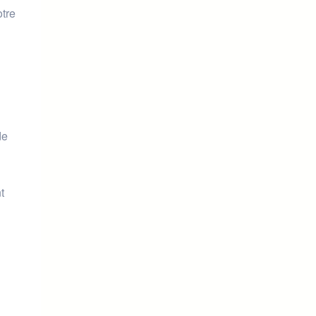
otre
de
t