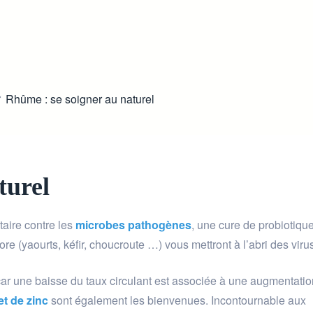
>
Rhûme : se soigner au naturel
turel
aire contre les
microbes pathogènes
, une cure de probiotique
lore (yaourts, kéfir, choucroute …) vous mettront à l’abri des viru
car une baisse du taux circulant est associée à une augmentatio
et de zinc
sont également les bienvenues. Incontournable aux